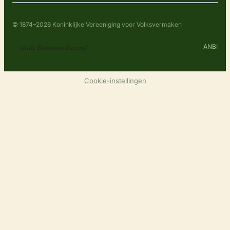
© 1874–2026 Koninklijke Vereeniging voor Volksvermaken
ANBI
— sinds Bommen Berend —
Cookie-instellingen