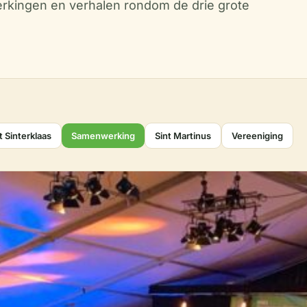
kingen en verhalen rondom de drie grote
t Sinterklaas
Samenwerking
Sint Martinus
Vereeniging