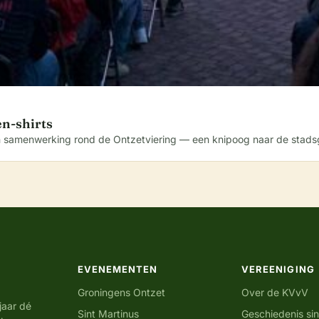
n-shirts
in samenwerking rond de Ontzetviering — een knipoog naar de stads
EVENEMENTEN
VEREENIGING
Groningens Ontzet
Over de KVvV
jaar dé
Sint Martinus
Geschiedenis si