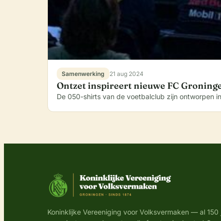
Samenwerking
21 aug 2024
Ontzet inspireert nieuwe FC Groninge
De 050-shirts van de voetbalclub zijn ontworpen 
Koninklijke Vereeniging voor Volksvermaken — al 150 