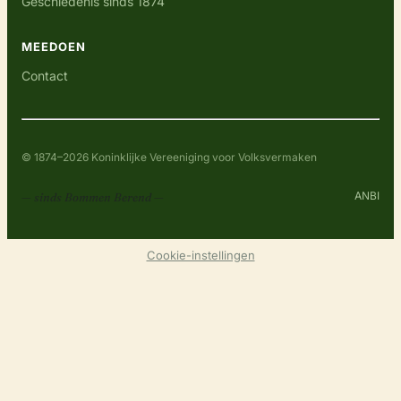
Geschiedenis sinds 1874
MEEDOEN
Contact
© 1874–2026 Koninklijke Vereeniging voor Volksvermaken
ANBI
— sinds Bommen Berend —
Cookie-instellingen