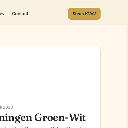
ws
Contact
Steun KVvV
li 2023
ningen Groen-Wit