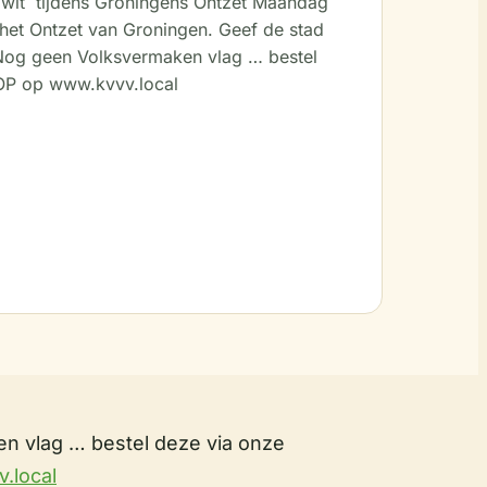
/wit tijdens Groningens Ontzet Maandag
het Ontzet van Groningen. Geef de stad
 Nog geen Volksvermaken vlag … bestel
P op www.kvvv.local
n vlag … bestel deze via onze
.local