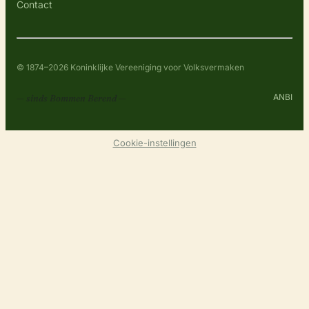
Contact
© 1874–2026 Koninklijke Vereeniging voor Volksvermaken
ANBI
— sinds Bommen Berend —
Cookie-instellingen