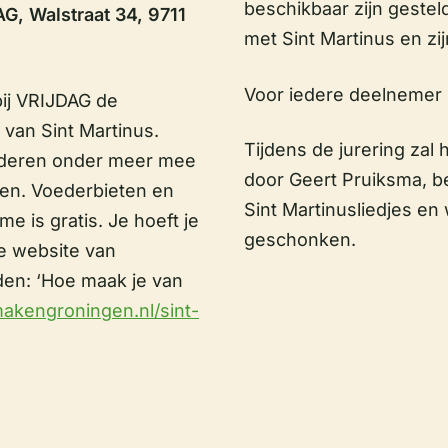
beschikbaar zijn gestel
, Walstraat 34, 9711
met Sint Martinus en zi
Voor iedere deelnemer 
ij VRIJDAG de
 van Sint Martinus.
Tijdens de jurering zal
nderen onder meer mee
door Geert Pruiksma, b
en. Voederbieten en
Sint Martinusliedjes e
e is gratis. Je hoeft je
geschonken.
de website van
den: ‘Hoe maak je van
makengroningen.nl/sint-