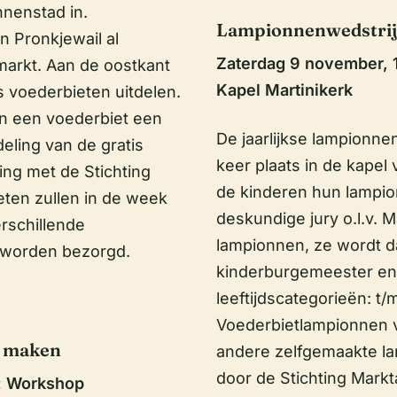
nenstad in.
Lampionnenwedstri
n Pronkjewail al
Zaterdag 9 november, 
markt. Aan de oostkant
Kapel Martinikerk
s voederbieten uitdelen.
an een voederbiet een
De jaarlijkse lampionne
eling van de gratis
keer plaats in de kapel
ng met de Stichting
de kinderen hun lampi
ieten zullen in de week
deskundige jury o.l.v. 
rschillende
lampionnen, ze wordt d
 worden bezorgd.
kinderburgemeester en h
leeftijdscategorieën: t/m
Voederbietlampionnen 
n maken
andere zelfgemaakte lam
door de Stichting Markt
: Workshop